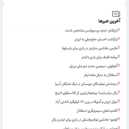
آخرین خبرها
بازیکنان جدید پرسپولیس مشخص شدند
بازگشت احسان حاج‌صفی به ایران
طارمی جانشین مارتینز در بازی برابر بارسلونا
برنامه فلیک برای بازی با اینتر
آنچلوتی؛ سرمربی جدید تیم ملی برزیل
استقلال به دنبال مامه تیام
درخشش نمایندگان عربستان در لیگ نخبگان آسیا
رئال برابر بارسا؛ پرهیجان‌‌ترین ال‌کلاسیکوی تاریخ
دوئل ایران و آمریکا در وزن ۸۶ کیلوگرم کشتی آزاد
کاندیداهای سرمربیگری استقلال
اولمو؛ جانشین لواندوفسکی در بازی برابر اینتر و رئال
چهارمین شکست پرسپولیس برابر سپاهان