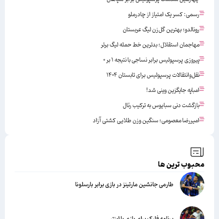
رسمی: کسر یک امتیاز از چادرملو
رونالدو؛ بهترین گل‌زن لیگ عربستان
مهاجمان استقلال؛ بدترین خط حمله لیگ برتر
پیروزی پرسپولیس برابر نساجی با نتیجه ۱ بر ۰
نقل‌وانتقالات پرسپولیس برای تابستان ۱۴۰۴
امباپه جایگزین وینی شد!
بازگشت دنی سبایوس به ترکیب رئال
امیررضا معصومی؛ سنگین وزن طلایی کشتی آزاد
محبوب ترین ها
طارمی جانشین مارتینز در بازی برابر بارسلونا
برنامه فلیک برای بازی با اینتر