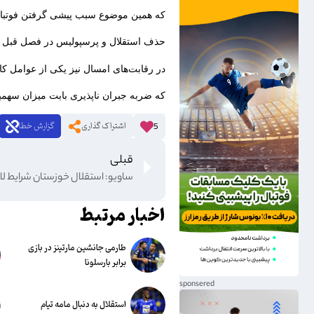
که همین موضوع سبب پیشی گرفتن فوتبال 
حذف استقلال و پرسپولیس در فصل قبل لی
در رقابت‌های امسال نیز یکی از عوامل کا
که ضربه جبران ناپذیری بابت میزان سهمیه 
اشتراک گذاری
گزارش خطا
5
قبلی
اخبار مرتبط
طارمی جانشین مارتینز در بازی
برابر بارسلونا
استقلال به دنبال مامه تیام