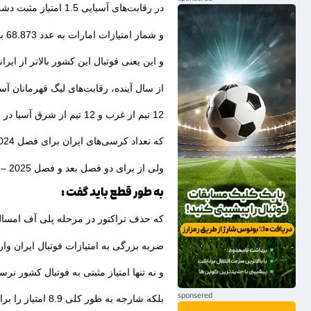
در رقابت‌های آسیایی 1.5 امتیاز مثبت دشت کرده .
و شمار امتیازات امارات به عدد 68.873 برسد .
و این یعنی فوتبال این کشور بالاتر از ایرانی قرار می‌گی
از سال آینده، رقابت‌های لیگ قهرمانان آ
12 تیم از غرب و 12 تیم از شرق آسیا در بالاترین سطح مسابقات موسوم به لیگ نخبگان شرکت می‌کنند .
که تعداد کرسی‌های ایران برای فصل 2024 – 2025 همان سهمیه 2+1 است .
ولی از برای دو فصل بعد و فصل 2025 – 2026 سهمیه ایران به 1+1 کاهش یافته است.
به طور قطع باید گفت :
که حذف تراکتور در مرحله پلی آف امسال 
ضربه بزرگی به امتیازات فوتبال ایران وار
و نه تنها امتیاز مثبتی به فوتبال کشور نرسی
بلکه شارجه به طور کلی 8.9 امتیاز را برای امارات به ارمغان آورد.