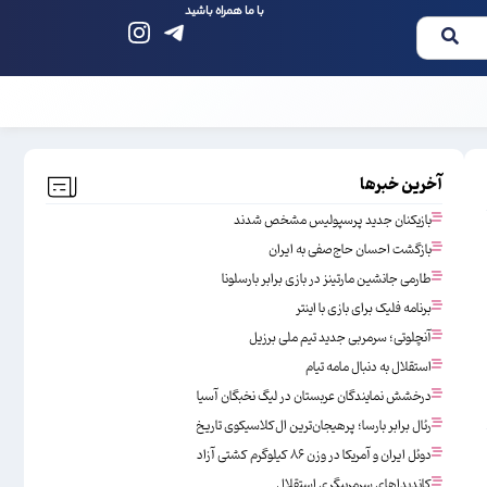
با ما همراه باشید
آخرین خبرها
بازیکنان جدید پرسپولیس مشخص شدند
بازگشت احسان حاج‌صفی به ایران
طارمی جانشین مارتینز در بازی برابر بارسلونا
برنامه فلیک برای بازی با اینتر
آنچلوتی؛ سرمربی جدید تیم ملی برزیل
استقلال به دنبال مامه تیام
درخشش نمایندگان عربستان در لیگ نخبگان آسیا
رئال برابر بارسا؛ پرهیجان‌‌ترین ال‌کلاسیکوی تاریخ
دوئل ایران و آمریکا در وزن ۸۶ کیلوگرم کشتی آزاد
کاندیداهای سرمربیگری استقلال