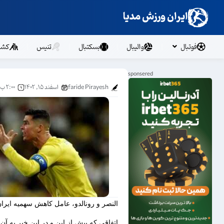
ایران ورزش مدیا
فوتبال
والیبال
بسکتبال
تنیس
کشت
faride Pirayesh
اسفند ۱۵, ۱۴۰۲
۲:۰۰ ب.ظ
النصر و رونالدو، عامل کاهش سهمیه ایران
اتفاقی که پیش از این و در این خبر به آن 