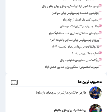
اولمو؛ جانشین لواندوفسکی در بازی برابر اینتر و رئال
چهارمین شکست پرسپولیس برابر سپاهان
رسمی: کسر یک امتیاز از چادرملو
رونالدو؛ بهترین گل‌زن لیگ عربستان
مهاجمان استقلال؛ بدترین خط حمله لیگ برتر
پیروزی پرسپولیس برابر نساجی با نتیجه ۱ بر ۰
نقل‌وانتقالات پرسپولیس برای تابستان ۱۴۰۴
امباپه جایگزین وینی شد!
بازگشت دنی سبایوس به ترکیب رئال
امیررضا معصومی؛ سنگین وزن طلایی کشتی آزاد
محبوب ترین ها
طارمی جانشین مارتینز در بازی برابر بارسلونا
برنامه فلیک برای بازی با اینتر