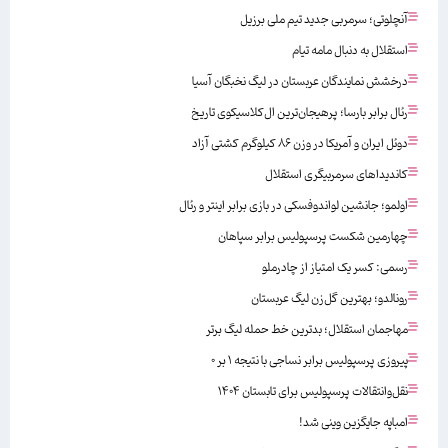
آنچلوتی؛ سرمربی جدید تیم ملی برزیل
استقلال به دنبال مامه تیام
درخشش نمایندگان عربستان در لیگ نخبگان آسیا
رئال برابر بارسا؛ پرهیجان‌‌ترین ال‌کلاسیکوی تاریخ
دوئل ایران و آمریکا در وزن ۸۶ کیلوگرم کشتی آزاد
کاندیداهای سرمربیگری استقلال
اولمو؛ جانشین لواندوفسکی در بازی برابر اینتر و رئال
چهارمین شکست پرسپولیس برابر سپاهان
رسمی: کسر یک امتیاز از چادرملو
رونالدو؛ بهترین گل‌زن لیگ عربستان
مهاجمان استقلال؛ بدترین خط حمله لیگ برتر
پیروزی پرسپولیس برابر نساجی با نتیجه ۱ بر ۰
نقل‌وانتقالات پرسپولیس برای تابستان ۱۴۰۴
امباپه جایگزین وینی شد!