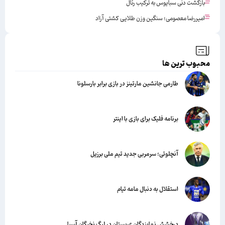
بازگشت دنی سبایوس به ترکیب رئال
امیررضا معصومی؛ سنگین وزن طلایی کشتی آزاد
محبوب ترین ها
طارمی جانشین مارتینز در بازی برابر بارسلونا
برنامه فلیک برای بازی با اینتر
آنچلوتی؛ سرمربی جدید تیم ملی برزیل
استقلال به دنبال مامه تیام
درخشش نمایندگان عربستان در لیگ نخبگان آسیا