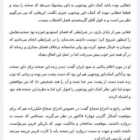
خطایی بوده باشد کمک داور ویدئویی به داور پیشنهاد می‌دهد که صحنه را ببیند و
قطعا خطایی نبوده که کمک داور ویدئویی چیزی نگفت. این‌هایی که من می‌گویم
نظر من است و به قول آقای گل‌محمدی فصل الخطاب نیست‌.
فغانی پس از پایان بازی، در شرایطی که فضای استودیو غم‌زده بود صحبت‌هایش
را اینطور شروع کرد: دوست داشتم بحث‌مان را در شرایطی انجام می‌دادیم که
تیم‌مان به فینال صعود کرده بود ولی متاسفانه برخلاف فضای مجازی و رسانه که
در آن همه چیز خوب پیش می‌رفت اما در عمل این اتفاق نیفتاد.
او در مورد اعلام پنالتی به سود ایران گفت: دیدن زنده این صحنه برای داور سخت
بود و آنالیز کمک‌داور ویدئویی هم این بود که دست پشت سر بوده و زمانی که توپ
زده شده دست از پشت سر جدا شده و آن را هند تشخیص داد که من موافقش
نبودم اما داور نظر کمک داور ویدئویی را قبول کرد اما به نظرم این صحنه هند نبود
و اشتباه کردند.
فغانی راجع به اخراج شجاع گفت: در خصوص اخراج شجاع خلیل‌زاده هم که برای
موقعیت آشکار گلزنی چهارتا فاکتور در نظر می‌گیرند. مسافتی که نسبت به
دروازه داشتند، موقعیت مدافعان و مالکیت توپی که بازیکن قرمز می‌توانست
داشته باشد و جهت به سمت دروازه، این صحنه باید با کارت قرمز جریمه می‌شد
که در بازبینی اخراج کرد.