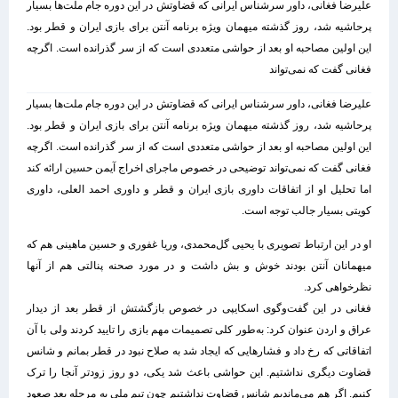
علیرضا فغانی، داور سرشناس ایرانی که قضاوتش در این دوره جام ملت‌ها بسیار
پرحاشیه شد، روز گذشته میهمان ویژه برنامه آنتن برای بازی ایران و قطر بود.
این اولین مصاحبه او بعد از حواشی متعددی است که از سر گذرانده است. اگرچه
فغانی گفت که نمی‌تواند
علیرضا فغانی، داور سرشناس ایرانی که قضاوتش در این دوره جام ملت‌ها بسیار
پرحاشیه شد، روز گذشته میهمان ویژه برنامه آنتن برای بازی ایران و قطر بود.
این اولین مصاحبه او بعد از حواشی متعددی است که از سر گذرانده است. اگرچه
فغانی گفت که نمی‌تواند توضیحی در خصوص ماجرای اخراج آیمن حسین ارائه کند
اما تحلیل او از اتفاقات داوری بازی ایران و قطر و داوری احمد العلی، داوری
کویتی بسیار جالب توجه است.
او در این ارتباط تصویری با یحیی گل‌محمدی، وریا غفوری و حسین ماهینی هم که
میهمانان آنتن بودند خوش و بش داشت و در مورد صحنه پنالتی هم از آنها
نظرخواهی کرد.
فغانی در این گفت‌وگوی اسکایپی در خصوص بازگشتش از قطر بعد از دیدار
عراق و اردن عنوان کرد: به‌طور کلی تصمیمات مهم بازی را تایید کردند ولی با آن
اتفاقاتی که رخ داد و فشارهایی که ایجاد شد به صلاح نبود در قطر بمانم و شانس
قضاوت دیگری نداشتیم. این حواشی باعث شد یکی، دو روز زودتر آنجا را ترک
کنیم. اگر هم می‌ماندیم شانس قضاوت نداشتیم چون تیم ملی به مرحله بعد صعود