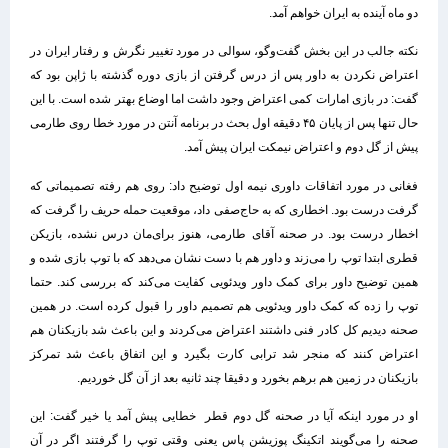
دو ماه آینده به ایران خواهم آمد.
نکته جالب در این بخش گفت‌وگو، سوالی در مورد تغییر نگرش و رفتار ایران در
اعتراض نکردن به داور پس از درس گرفتن از بازی دوره گذشته با ژاپن بود که
گفت: در بازی امارات کمی اعتراض وجود داشت اما اوضاع بهتر شده است‌. با این
حال تنها پس از پایان ۴۵ دقیقه اول بحث در برنامه آنتن در مورد خطا روی طارمی
پیش از گل دوم و اعتراض نیمکت ایران پیش آمد.
فغانی در مورد اتفاقات داوری نیمه اول توضیح داد: روی هم رفته تصمیماتی که
گرفت درست بود. اخطاری که به حاج‌صفی داد، موقعیت حمله حریف را گرفت که
اخطار درست بود. در صحنه آقای طارمی، هنوز برای‌مان درس نشده، بازیکن
قطری ابتدا توپ را می‌زند و داور هم با دست نشان می‌دهد که با توپ بازی شده و
همین توضیح داور برای کمک داور ویدئویی کفایت می‌کند که بررسی کند. حتما
توپ را زده که کمک داور ویدئویی هم تصمیم داور را قبول کرده است. در همین
صحنه دیدیم کل کادر فنی داشتند اعتراض می‌کردند و این باعث شد بازیکنان هم
اعتراض کنند که منجر شد ترابی کارت بگیرد و این اتفاق باعث شد تمرکز
بازیکنان در زمین هم برهم بخورد و دقیقا چند ثانیه بعد از آن گل خوردیم.
او در مورد اینکه آیا در صحنه گل دوم قطر خطایی پیش آمد یا خیر گفت: این
صحنه را می‌گویند اتکینگ پوزیشن پاس یعنی وقتی توپ را گرفتند اگر در آن