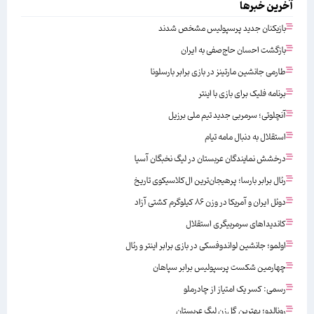
آخرین خبرها
بازیکنان جدید پرسپولیس مشخص شدند
بازگشت احسان حاج‌صفی به ایران
طارمی جانشین مارتینز در بازی برابر بارسلونا
برنامه فلیک برای بازی با اینتر
آنچلوتی؛ سرمربی جدید تیم ملی برزیل
استقلال به دنبال مامه تیام
درخشش نمایندگان عربستان در لیگ نخبگان آسیا
رئال برابر بارسا؛ پرهیجان‌‌ترین ال‌کلاسیکوی تاریخ
دوئل ایران و آمریکا در وزن ۸۶ کیلوگرم کشتی آزاد
کاندیداهای سرمربیگری استقلال
اولمو؛ جانشین لواندوفسکی در بازی برابر اینتر و رئال
چهارمین شکست پرسپولیس برابر سپاهان
رسمی: کسر یک امتیاز از چادرملو
رونالدو؛ بهترین گل‌زن لیگ عربستان