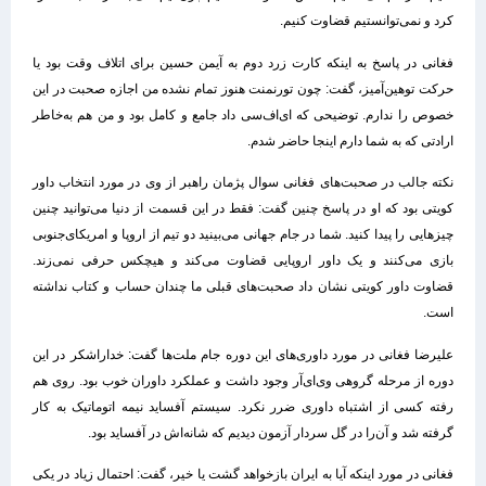
کرد و نمی‌توانستیم قضاوت کنیم.
فغانی در پاسخ به اینکه کارت زرد دوم به آیمن حسین برای اتلاف وقت بود یا
حرکت توهین‌آمیز، گفت: چون تورنمنت هنوز تمام نشده من اجازه صحبت در این
خصوص را ندارم. توضیحی که ای‌اف‌سی داد جامع و کامل بود و من هم به‌خاطر
ارادتی که به شما دارم اینجا حاضر شدم.
نکته جالب در صحبت‌های فغانی سوال پژمان راهبر از وی در مورد انتخاب داور
کویتی بود که او در پاسخ چنین گفت: فقط در این قسمت از دنیا می‌توانید چنین
چیزهایی را پیدا کنید. شما در جام جهانی می‌بینید دو تیم از اروپا و امریکای‌جنوبی
بازی می‌کنند و یک داور اروپایی قضاوت می‌کند و هیچکس حرفی نمی‌زند.
قضاوت داور کویتی نشان داد صحبت‌های قبلی ما چندان حساب و کتاب نداشته
است.
علیرضا فغانی در مورد داوری‌های این دوره جام ملت‌ها گفت: خداراشکر در این
دوره از مرحله گروهی وی‌ای‌آر وجود داشت و عملکرد داوران خوب بود. روی هم
رفته کسی از اشتباه داوری ضرر نکرد. سیستم آفساید نیمه اتوماتیک به کار
گرفته شد و آن‌را در گل سردار آزمون دیدیم که شانه‌اش در آفساید بود.
فغانی در مورد اینکه آیا به ایران بازخواهد گشت یا خیر، گفت: احتمال زیاد در یکی