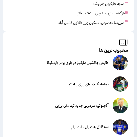
امباپه جایگزین وینی شد!
بازگشت دنی سبایوس به ترکیب رئال
امیررضا معصومی؛ سنگین وزن طلایی کشتی آزاد
محبوب ترین ها
طارمی جانشین مارتینز در بازی برابر بارسلونا
برنامه فلیک برای بازی با اینتر
آنچلوتی؛ سرمربی جدید تیم ملی برزیل
استقلال به دنبال مامه تیام