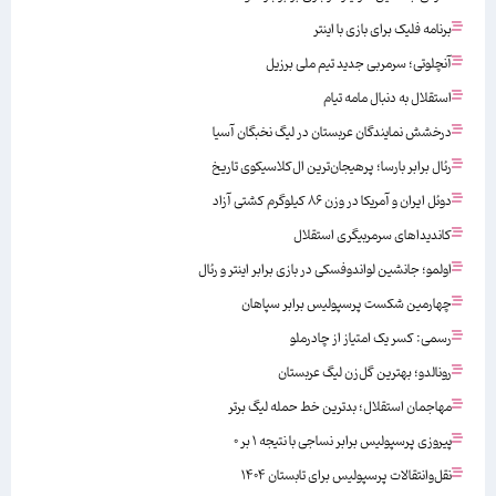
برنامه فلیک برای بازی با اینتر
آنچلوتی؛ سرمربی جدید تیم ملی برزیل
استقلال به دنبال مامه تیام
درخشش نمایندگان عربستان در لیگ نخبگان آسیا
رئال برابر بارسا؛ پرهیجان‌‌ترین ال‌کلاسیکوی تاریخ
دوئل ایران و آمریکا در وزن ۸۶ کیلوگرم کشتی آزاد
کاندیداهای سرمربیگری استقلال
اولمو؛ جانشین لواندوفسکی در بازی برابر اینتر و رئال
چهارمین شکست پرسپولیس برابر سپاهان
رسمی: کسر یک امتیاز از چادرملو
رونالدو؛ بهترین گل‌زن لیگ عربستان
مهاجمان استقلال؛ بدترین خط حمله لیگ برتر
پیروزی پرسپولیس برابر نساجی با نتیجه ۱ بر ۰
نقل‌وانتقالات پرسپولیس برای تابستان ۱۴۰۴