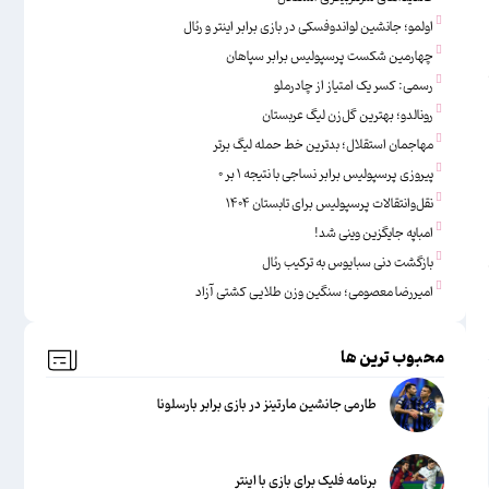
اولمو؛ جانشین لواندوفسکی در بازی برابر اینتر و رئال
چهارمین شکست پرسپولیس برابر سپاهان
رسمی: کسر یک امتیاز از چادرملو
رونالدو؛ بهترین گل‌زن لیگ عربستان
مهاجمان استقلال؛ بدترین خط حمله لیگ برتر
پیروزی پرسپولیس برابر نساجی با نتیجه ۱ بر ۰
نقل‌وانتقالات پرسپولیس برای تابستان ۱۴۰۴
امباپه جایگزین وینی شد!
بازگشت دنی سبایوس به ترکیب رئال
امیررضا معصومی؛ سنگین وزن طلایی کشتی آزاد
محبوب ترین ها
طارمی جانشین مارتینز در بازی برابر بارسلونا
برنامه فلیک برای بازی با اینتر