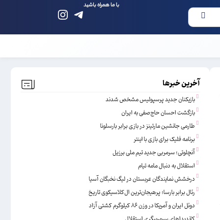
با ما همراه باشید
آخرین خبرها
بازیکنان جدید پرسپولیس مشخص شدند
بازگشت احسان حاج‌صفی به ایران
طارمی جانشین مارتینز در بازی برابر بارسلونا
برنامه فلیک برای بازی با اینتر
آنچلوتی؛ سرمربی جدید تیم ملی برزیل
استقلال به دنبال مامه تیام
درخشش نمایندگان عربستان در لیگ نخبگان آسیا
رئال برابر بارسا؛ پرهیجان‌‌ترین ال‌کلاسیکوی تاریخ
دوئل ایران و آمریکا در وزن ۸۶ کیلوگرم کشتی آزاد
کاندیداهای سرمربیگری استقلال