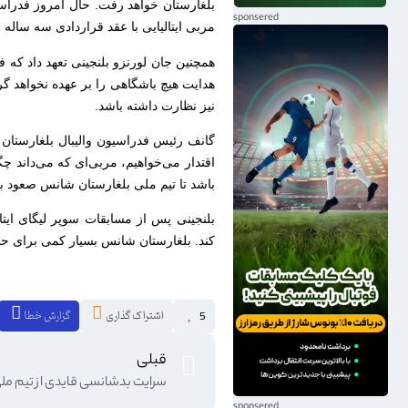
بلغارستان خواهد رفت. حال امروز فدراسیو
مربی ایتالیایی با عقد قراردادی سه ساله 
همچنین جان لورنزو بلنجینی تعهد داد که ف
هدایت هیچ باشگاهی را بر عهده نخواهد گرف
نیز نظارت داشته باشد.
گانف رئیس فدراسیون والیبال بلغارستان پ
اقتدار می‌خواهیم، ​​مربی‌ای که می‌داند چ
باشد تا تیم ملی بلغارستان شانس صعود به 
بلنجینی پس از مسابقات سوپر لیگای ایتال
کند. بلغارستان شانس بسیار کمی برای حضو
اشتراک گذاری
گزارش خطا
5
قبلی
سرایت بدشانسی قایدی از تیم ملی 