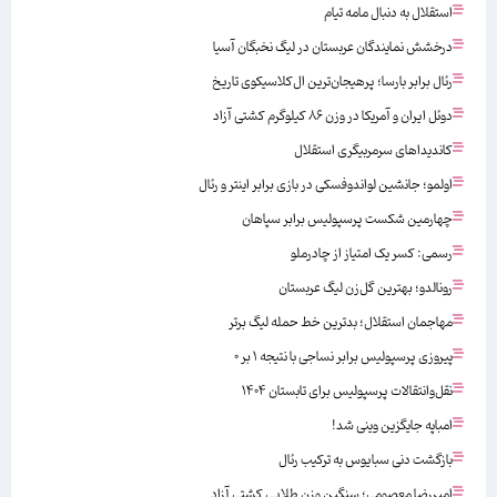
استقلال به دنبال مامه تیام
درخشش نمایندگان عربستان در لیگ نخبگان آسیا
رئال برابر بارسا؛ پرهیجان‌‌ترین ال‌کلاسیکوی تاریخ
دوئل ایران و آمریکا در وزن ۸۶ کیلوگرم کشتی آزاد
کاندیداهای سرمربیگری استقلال
اولمو؛ جانشین لواندوفسکی در بازی برابر اینتر و رئال
چهارمین شکست پرسپولیس برابر سپاهان
رسمی: کسر یک امتیاز از چادرملو
رونالدو؛ بهترین گل‌زن لیگ عربستان
مهاجمان استقلال؛ بدترین خط حمله لیگ برتر
پیروزی پرسپولیس برابر نساجی با نتیجه ۱ بر ۰
نقل‌وانتقالات پرسپولیس برای تابستان ۱۴۰۴
امباپه جایگزین وینی شد!
بازگشت دنی سبایوس به ترکیب رئال
امیررضا معصومی؛ سنگین وزن طلایی کشتی آزاد