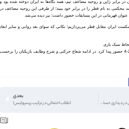
ن در برابر ژاپن و روحیه مضاعف تیم، همه نگاه‌ها به ایران دوخته شده بود و
 محکمی به نام قطر را در برابر خود ببیند؛ از طرفی این روحیه مضاعف در
فع عنوان قهرمانی در این مسابقات حضور داشت؛ نیز دیده می‌شد.
کست ایران مقابل قطر می‌پردازیم؛ نکاتی که سوای بعد روانی و سایر ابعاد
لحاظ سبک بازی
تیم ایران در این بازی با آرایش پایه 1-3-2-4 حضور پیدا کرد. در ادامه شعاع حرکتی و شرح وظایف بازیکنان را برحسب
بعدی
هندبال بانوان| برتری زاگرس جنوبی در دیداری حساس
انقلاب احتمالی در ترکیب پرسپولیس!