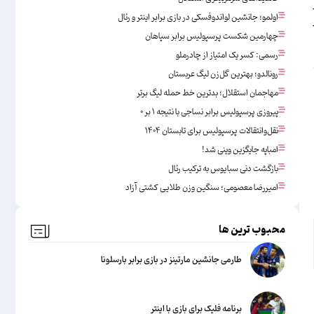
اولمو؛ جانشین لواندوفسکی در بازی برابر اینتر و رئال
چهارمین شکست پرسپولیس برابر سپاهان
رسمی: کسر یک امتیاز از چادرملو
رونالدو؛ بهترین گل‌زن لیگ عربستان
مهاجمان استقلال؛ بدترین خط حمله لیگ برتر
پیروزی پرسپولیس برابر نساجی با نتیجه ۱ بر ۰
نقل‌وانتقالات پرسپولیس برای تابستان ۱۴۰۴
امباپه جایگزین وینی شد!
بازگشت دنی سبایوس به ترکیب رئال
امیررضا معصومی؛ سنگین وزن طلایی کشتی آزاد
محبوب ترین ها
طارمی جانشین مارتینز در بازی برابر بارسلونا
برنامه فلیک برای بازی با اینتر