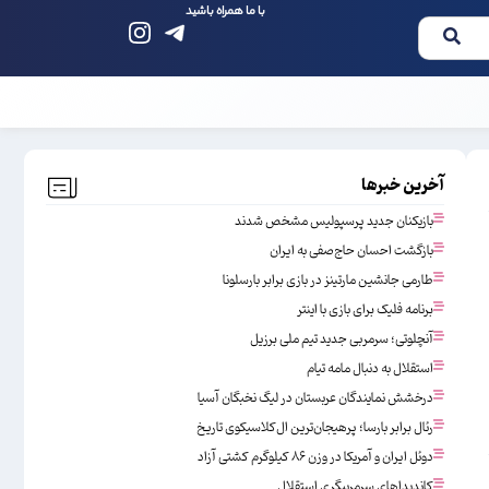
با ما همراه باشید
آخرین خبرها
بازیکنان جدید پرسپولیس مشخص شدند
بازگشت احسان حاج‌صفی به ایران
طارمی جانشین مارتینز در بازی برابر بارسلونا
برنامه فلیک برای بازی با اینتر
آنچلوتی؛ سرمربی جدید تیم ملی برزیل
استقلال به دنبال مامه تیام
درخشش نمایندگان عربستان در لیگ نخبگان آسیا
رئال برابر بارسا؛ پرهیجان‌‌ترین ال‌کلاسیکوی تاریخ
دوئل ایران و آمریکا در وزن ۸۶ کیلوگرم کشتی آزاد
کاندیداهای سرمربیگری استقلال