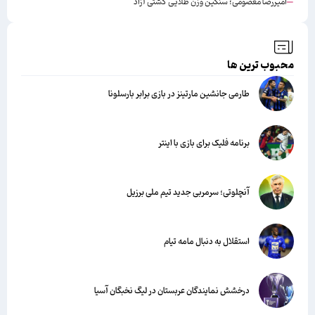
امیررضا معصومی؛ سنگین وزن طلایی کشتی آزاد
محبوب ترین ها
طارمی جانشین مارتینز در بازی برابر بارسلونا
برنامه فلیک برای بازی با اینتر
آنچلوتی؛ سرمربی جدید تیم ملی برزیل
استقلال به دنبال مامه تیام
درخشش نمایندگان عربستان در لیگ نخبگان آسیا