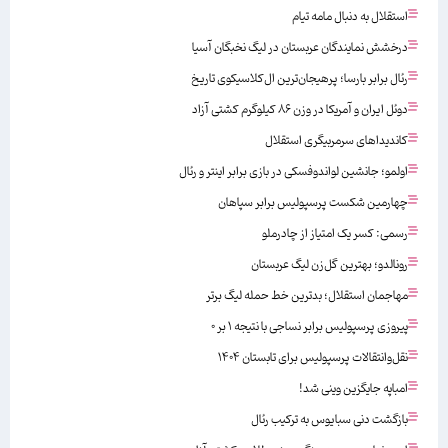
استقلال به دنبال مامه تیام
درخشش نمایندگان عربستان در لیگ نخبگان آسیا
رئال برابر بارسا؛ پرهیجان‌‌ترین ال‌کلاسیکوی تاریخ
دوئل ایران و آمریکا در وزن ۸۶ کیلوگرم کشتی آزاد
کاندیداهای سرمربیگری استقلال
اولمو؛ جانشین لواندوفسکی در بازی برابر اینتر و رئال
چهارمین شکست پرسپولیس برابر سپاهان
رسمی: کسر یک امتیاز از چادرملو
رونالدو؛ بهترین گل‌زن لیگ عربستان
مهاجمان استقلال؛ بدترین خط حمله لیگ برتر
پیروزی پرسپولیس برابر نساجی با نتیجه ۱ بر ۰
نقل‌وانتقالات پرسپولیس برای تابستان ۱۴۰۴
امباپه جایگزین وینی شد!
بازگشت دنی سبایوس به ترکیب رئال