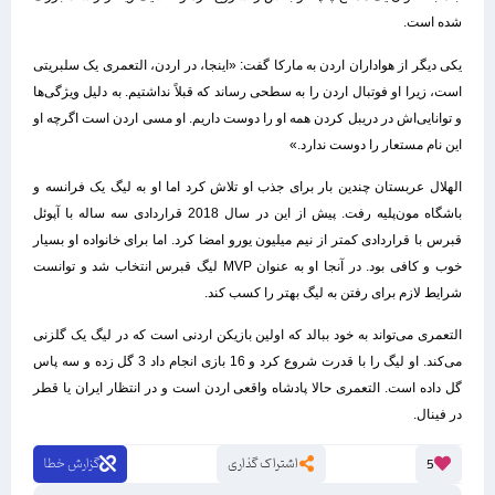
شده است.
یکی دیگر از هواداران اردن به مارکا گفت: «اینجا، در اردن، التعمری یک سلبریتی
است، زیرا او فوتبال اردن را به سطحی رساند که قبلاً نداشتیم. به دلیل ویژگی‌ها
و توانایی‌اش در دریبل کردن همه او را دوست داریم. او مسی اردن است اگرچه او
این نام مستعار را دوست ندارد.»
الهلال عربستان چندین بار برای جذب او تلاش کرد اما او به لیگ یک فرانسه و
باشگاه مون‌پلیه رفت. پیش از این در سال 2018 قراردادی سه ساله با آپوئل
قبرس با قراردادی کمتر از نیم میلیون یورو امضا کرد. اما برای خانواده او بسیار
خوب و کافی بود. در آنجا او به عنوان MVP لیگ قبرس انتخاب شد و توانست
شرایط لازم برای رفتن به لیگ بهتر را کسب کند.
التعمری می‌تواند به خود ببالد که اولین بازیکن اردنی است که در لیگ یک گلزنی
می‌کند. او لیگ را با قدرت شروع کرد و 16 بازی انجام داد 3 گل زده و سه پاس
گل داده است. التعمری حالا پادشاه واقعی اردن است و در انتظار ایران یا قطر
در فینال.
اشتراک گذاری
گزارش خطا
5