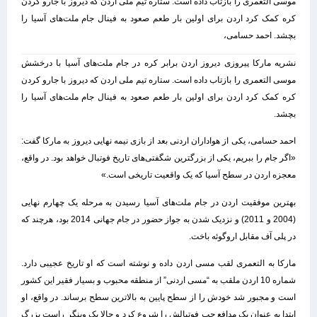
موسی التعمری را بازتاب داده است. ستاره تیم ملی اردن که دیروز با جارو کردن
کره کمک کرد اردن برای اولین بار طعم صعود به فینال جام ملت‌های آسیا را
بچشد. احمد حسامی،
نشریه مارکا پیروزی دیروز اردن برابر کره در جام ملت‌های آسیا با درخشش
موسی التعمری را بازتاب داده است. ستاره تیم ملی اردن که دیروز با جارو کردن
کره کمک کرد اردن برای اولین بار طعم صعود به فینال جام ملت‌های آسیا را
بچشد.
احمد حسامی، یکی از هواداران اردنی بعد از بازی نیمه نهایی دیروز به مارکا گفت:
«اگر جام را ببریم، یکی از بزرگترین شگفتی‌های تاریخ فوتبال خواهد بود. در واقع،
معجزه اردن در سطح آسیا که یک واقعیت تاریخی است.»
بهترین موفقیت اردن در جام ملت‌های آسیا رسیدن به مرحله یک چهارم نهایی
(2004 و 2011) و نزدیک شدن به جواز حضور در جام جهانی 2014 بود، هرچند که
در پلی آف مقابل اروگوئه باخت.
مارکا به التعمری لقب مسی اردن داده و نوشته است که او تاریخ عجیبی دارد.
شماره 10 اردن ملقب به “مسی اردنی” از منطقه محبوب و بسیار فقیر این کشور
است و مجبور شد خودش را از سطح پایین به بالاترین سطح برساند. در واقع، او
ابتدا به عنوان یک مدافع چپ فوتبالش را شروع کرد و حالا یک وینگر راست بزرگ