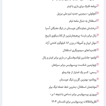
برنامه فلیک برای بازی با اینتر
آنچلوتی؛ سرمربی جدید تیم ملی برزیل
استقلال به دنبال مامه تیام
درخشش نمایندگان عربستان در لیگ نخبگان آسیا
رئال برابر بارسا؛ پرهیجان‌‌ترین ال‌کلاسیکوی تاریخ
دوئل ایران و آمریکا در وزن ۸۶ کیلوگرم کشتی آزاد
کاندیداهای سرمربیگری استقلال
اولمو؛ جانشین لواندوفسکی در بازی برابر اینتر و رئال
چهارمین شکست پرسپولیس برابر سپاهان
رسمی: کسر یک امتیاز از چادرملو
رونالدو؛ بهترین گل‌زن لیگ عربستان
مهاجمان استقلال؛ بدترین خط حمله لیگ برتر
پیروزی پرسپولیس برابر نساجی با نتیجه ۱ بر ۰
نقل‌وانتقالات پرسپولیس برای تابستان ۱۴۰۴