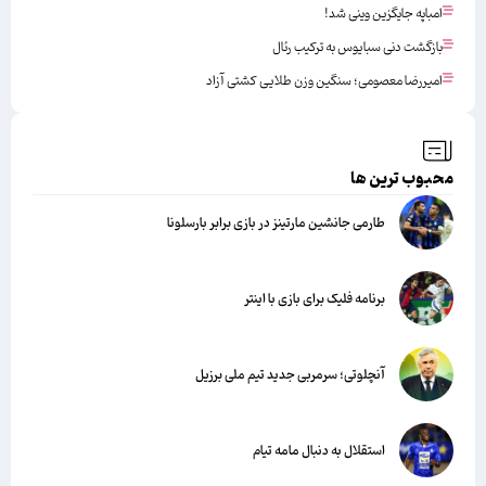
امباپه جایگزین وینی شد!
بازگشت دنی سبایوس به ترکیب رئال
امیررضا معصومی؛ سنگین وزن طلایی کشتی آزاد
محبوب ترین ها
طارمی جانشین مارتینز در بازی برابر بارسلونا
برنامه فلیک برای بازی با اینتر
آنچلوتی؛ سرمربی جدید تیم ملی برزیل
استقلال به دنبال مامه تیام