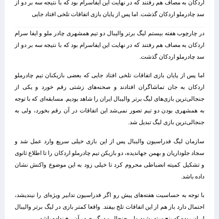
اردکان به مصاف هم رفتند که در نهایت این ایفاسرام بود که با نتیجه سه بر دو از
سد چادرملو اردکان گذشت. اما پس از پایان بازی اتفاقات تلخی افتاد جایی
در چارچوب هفته بیستم لیگ برتر والیبال دو تیم همشهری چادر ملو و ایفا سرام
اردکان به مصاف هم رفتند که در نهایت این ایفاسرام بود که با نتیجه سه بر دو از
سد چادرملو اردکان گذشت.
اما پس از پایان بازی اتفاقات تلخی افتاد جایی که بعضی بازیکنان تیم چادرملو
اردکان به جان تماشاگران افتادند و صحنه‌های زشتی رقم خورد و یکی از
جنجالی‌ترین بازی‌های لیگ برتر والیبال ایران را شاهد بودیم. مسابقه‌ای که با توجه
به همشهری بودن دو تیم تصور نمی‌شد این اتفاقات در آن رقم بخورد، ولی به
جنجالی‌ترین بازی لیگ تبدیل شد.
سازمان لیگ فدراسیون والیبال پس از این بازی خیلی سریع وارد عمل شد و
سجاد جلوداریان و بهمن جهاندیده، دو بازیکن تیم چادرملو اردکان را تا اطلاع ثانوی
و تشکیل کمیته انضباطی محروم کرد تا خیلی زود به این موضوع واکنش نشان
داده باشد.
با توجه به حساسیت هفته‌های پیش رو اگر فدراسیون تدابیر ویژه‌ای را نیندیشد،
احتمال دارد باز هم از این اتفاقات تلخ بیفتد. واقعا کمتر بازی در لیگ برتر والیبال
ایران بوده که پنج سته بشود ولی جنجال و درگیری در آن رخ نداده باشد.