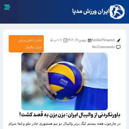
ایران ورزش مدیا
faride Pirayesh
بهمن ۱۹, ۱۴۰۲
۱:۱۱ ب.ظ
اخبار داخلی ورزش
No Comments
ایران
,
والیبال
باورنکردنی از والیبال ایران: بزن بزن به قصد کشت!
در چارچوب هفته بیستم لیگ برتر والیبال دو تیم همشهری چادر ملو و ایفا سرام