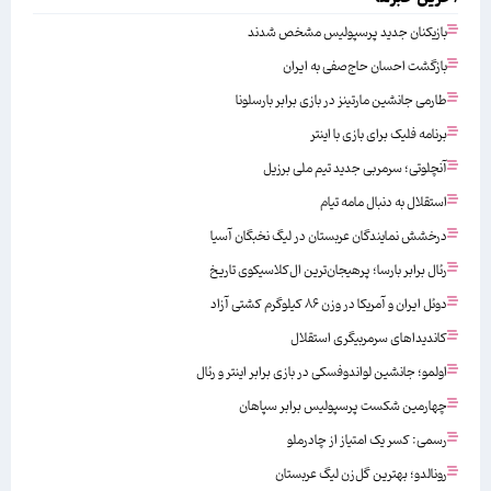
بازیکنان جدید پرسپولیس مشخص شدند
بازگشت احسان حاج‌صفی به ایران
طارمی جانشین مارتینز در بازی برابر بارسلونا
برنامه فلیک برای بازی با اینتر
آنچلوتی؛ سرمربی جدید تیم ملی برزیل
استقلال به دنبال مامه تیام
درخشش نمایندگان عربستان در لیگ نخبگان آسیا
رئال برابر بارسا؛ پرهیجان‌‌ترین ال‌کلاسیکوی تاریخ
دوئل ایران و آمریکا در وزن ۸۶ کیلوگرم کشتی آزاد
کاندیداهای سرمربیگری استقلال
اولمو؛ جانشین لواندوفسکی در بازی برابر اینتر و رئال
چهارمین شکست پرسپولیس برابر سپاهان
رسمی: کسر یک امتیاز از چادرملو
رونالدو؛ بهترین گل‌زن لیگ عربستان