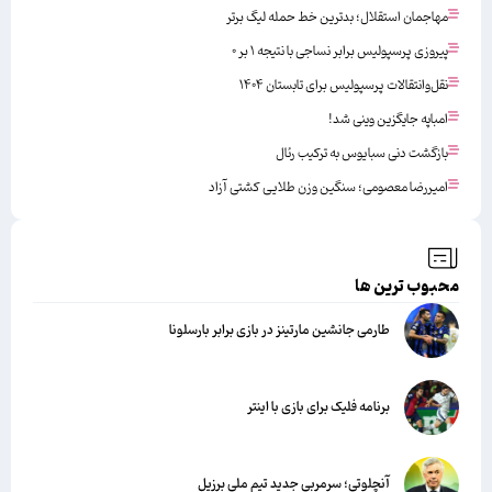
مهاجمان استقلال؛ بدترین خط حمله لیگ برتر
پیروزی پرسپولیس برابر نساجی با نتیجه ۱ بر ۰
نقل‌وانتقالات پرسپولیس برای تابستان ۱۴۰۴
امباپه جایگزین وینی شد!
بازگشت دنی سبایوس به ترکیب رئال
امیررضا معصومی؛ سنگین وزن طلایی کشتی آزاد
محبوب ترین ها
طارمی جانشین مارتینز در بازی برابر بارسلونا
برنامه فلیک برای بازی با اینتر
آنچلوتی؛ سرمربی جدید تیم ملی برزیل