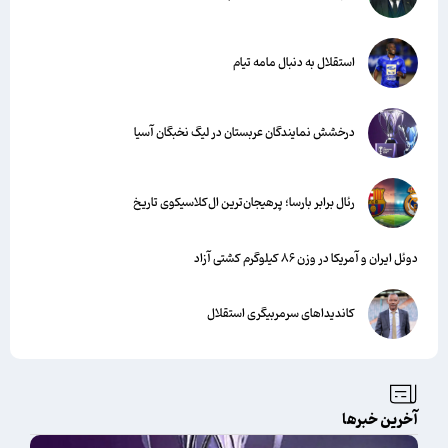
استقلال به دنبال مامه تیام
درخشش نمایندگان عربستان در لیگ نخبگان آسیا
رئال برابر بارسا؛ پرهیجان‌‌ترین ال‌کلاسیکوی تاریخ
دوئل ایران و آمریکا در وزن ۸۶ کیلوگرم کشتی آزاد
کاندیداهای سرمربیگری استقلال
آخرین خبرها