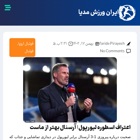
ایران ورزش مدیا
faride Pirayesh
بهمن ۱۷, ۱۴۰۲
۲:۲۱ ب.ظ
فوتبال اروپا
,
No Comments
فوتبال
اعتراف اسطوره لیورپول: آرسنال بهتر از ماست
صحبت درباره پیروزی 1-3 آرسنال برابر لیورپول در دیداری تماشایی و جذاب که