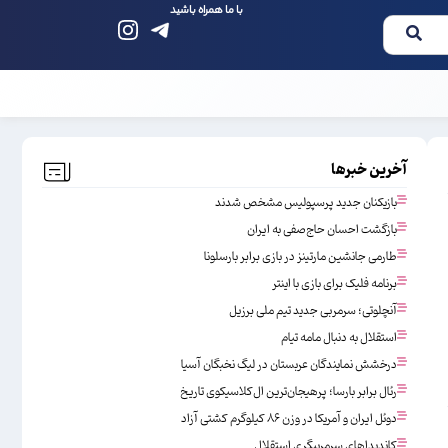
با ما همراه باشید
آخرین خبرها
بازیکنان جدید پرسپولیس مشخص شدند
بازگشت احسان حاج‌صفی به ایران
طارمی جانشین مارتینز در بازی برابر بارسلونا
برنامه فلیک برای بازی با اینتر
آنچلوتی؛ سرمربی جدید تیم ملی برزیل
استقلال به دنبال مامه تیام
درخشش نمایندگان عربستان در لیگ نخبگان آسیا
رئال برابر بارسا؛ پرهیجان‌‌ترین ال‌کلاسیکوی تاریخ
دوئل ایران و آمریکا در وزن ۸۶ کیلوگرم کشتی آزاد
کاندیداهای سرمربیگری استقلال