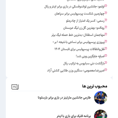
اولمو؛ جانشین لواندوفسکی در بازی برابر اینتر و رئال
چهارمین شکست پرسپولیس برابر سپاهان
رسمی: کسر یک امتیاز از چادرملو
رونالدو؛ بهترین گل‌زن لیگ عربستان
مهاجمان استقلال؛ بدترین خط حمله لیگ برتر
پیروزی پرسپولیس برابر نساجی با نتیجه ۱ بر ۰
نقل‌وانتقالات پرسپولیس برای تابستان ۱۴۰۴
امباپه جایگزین وینی شد!
بازگشت دنی سبایوس به ترکیب رئال
امیررضا معصومی؛ سنگین وزن طلایی کشتی آزاد
محبوب ترین ها
طارمی جانشین مارتینز در بازی برابر بارسلونا
برنامه فلیک برای بازی با اینتر