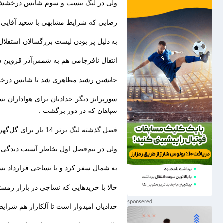
ولی در لیگ بیست و سوم شانس درخشش پ
رضایی که شرایط مشابهی با سعید آقایی 
به دلیل پر بودن لیست بزرگسالان استقلال
انتقال نافرجامی هم به شمس‌آذر قزوین دا
جانشین رشید مظاهری شد تا شانس درخشش 
سورپرایز دیگر حدادیان برای هواداران ن
سپاهان که در دور برگشت .
فصل گذشته لیگ برتر 14 بار برای گل‌گهر سیرجان به میدان رفت.
ولی در نیم‌فصل اول بخاطر آسیب دیدگی د
به شمال سفر کرد و با نساجی قرارداد ب
حالا با خریدهایی که نساجی در بازار زمس
حدادیان امیدوار است تا آلکاراز هم شرایط ت