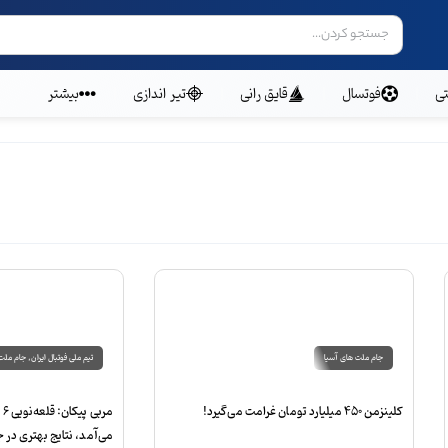
ی
فوتسال
قایق رانی
تیر اندازی
بیشتر
جام ملت های آسیا
تیم ملی فوتبال ایران
,
جام ملت 
کلینزمن 450 میلیارد تومان غرامت می‌گیرد!
مر
می‌آمد، نتایج بهتری در 