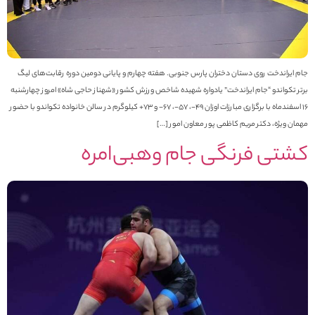
ام ایراندخت روی دستان دختران پارس جنوبی. هفته چهارم و پایانی دومین دوره رقابت‌های لیگ
رتر تکواندو “جام ایراندخت” یادواره شهیده شاخص ورزش کشور «شهناز حاجی شاه» امروز چهارشنبه
۱۶ اسفندماه با برگزاری مبارزات اوزان ۴۹-، ۵۷-، ۶۷- و ۷۳+ کیلوگرم در سالن خانواده تکواندو با حضور
همان ویژه، دکتر مریم کاظمی پور معاون امور […]
شتی فرنگی جام وهبی‌امره