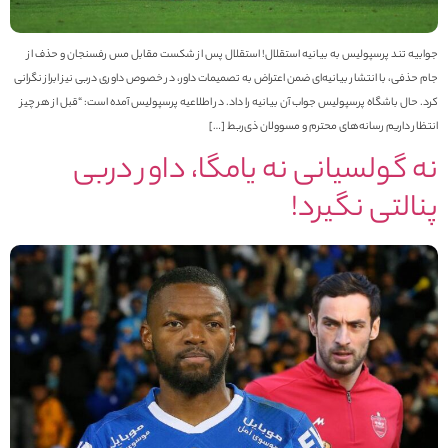
وابیه تند پرسپولیس به بیانیه استقلال! استقلال پس از شکست مقابل مس رفسنجان و حذف از
ام حذفی، با انتشار بیانیه‌ای ضمن اعتراض به تصمیمات داور، در خصوص داوری دربی نیز ابراز نگرانی
رد. حال باشگاه پرسپولیس جواب آن بیانیه را داد. در اطلاعیه پرسپولیس آمده است: “قبل از هر چیز
نتظار داریم رسانه‌های محترم و مسوولان ذی‌ربط […]
ه گولسیانی نه یامگا، داور دربی
نالتی نگیرد!