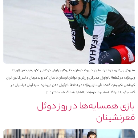
دیرکل ورزش و جوانان لرستان: در روند درمان دختر رکابزن ایران کوتاهی نکردیم/ دفن «آریانا
لی‌نژاد» در قطعۀ نام‌آوران مدیرکل ورزش و جوانان لرستان با بیان “در روند درمان دختر رکابزن ایران
وتاهی نکردیم”، گفت: «آریانا ولی‌نژاد» در قطعۀ نام‌آوران دفن می‌شود. سید آرش قیاسیان در
فت‌وگو با خبرنگار تسنیم در خرم‌آباد با اشاره به درگذشت دختر […]
ازی همسایه‌ها در روز دوئل
عرنشینان