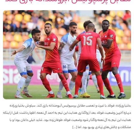
ختیاری‌زاده: فولاد با غیرت و تعصب مقابل پرسپولیس آبرومندانه بازی کند. سیاوش بختیاری‌زاده
رباره آخرین وضعیت فولاد بعد از واگذاری هدایت این تیم به احمد آل‌نعمه، اظهار داشت: قبل از اینکه
دایت این تیم به آل‌نعمه واگذار شود وضعیت فولاد طوفان‌زده بود. شاید خیلی داغان بود! و با
شکلات و چالش‌های زیادی روبرو بود. اما […]