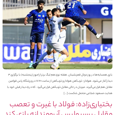
بازی همسایه‌ها در روز دوئل قعرنشینان. هفته نوزدهم لیگ برتر از امروز (پنجشنبه) با برگزاری 3
دیدار آغاز می‌شود. هوادار- ذوب‌آهن هوادار و ذوب‌آهن از ساعت 17:20 در ورزشگاه پاس قوامین
مقابل هم قرار می‌گیرند. میزبان در حالی مقابل ذوب‌آهن قرار می‌گیرد . که در 5 دیدار قبلی خود با
دایت مسعود شجاعی متحمل شکست […]
ختیاری‌زاده: فولاد با غیرت و تعصب
قابل پرسپولیس آبرومندانه بازی کند