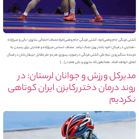
شتی فرنگی جام وهبی‌امره. کشتی فرنگی جام وهبی‌امره| مصاف احتمالی ساروی-بالی و میرزازاده
هدایتی در فینال؛ امره باشار روی تشک نیامد. مصاف حساس میرزازاده و هدایتی برای رسیدن به
وبنده سنگین‌وزن تیم ملی کشتی فرنگی در صورت پیروزی هر دو نفر مقابل حریفان‌شان در فینال
تفاق خواهد افتاد، همانطور که ساروی و بالی هم در […]
دیرکل ورزش و جوانان لرستان: در
وند درمان دختر رکابزن ایران کوتاهی
کردیم