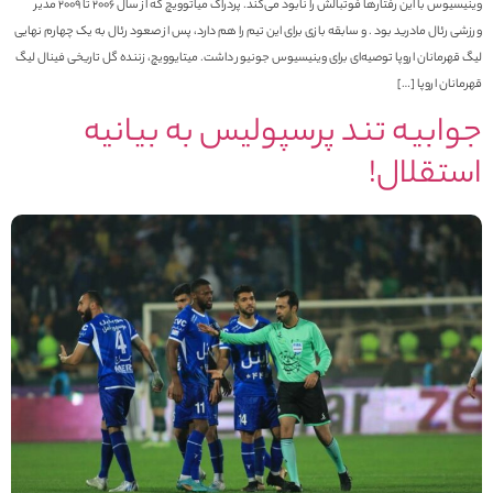
وینیسیوس با این رفتارها فوتبالش را نابود می‌کند. پردراگ میاتوویچ که از سال 2006 تا 2009 مدیر
رزشی رئال مادرید بود . و سابقه بازی برای این تیم را هم دارد، پس از صعود رئال به یک چهارم نهایی
یگ قهرمانان اروپا توصیه‌ای برای وینیسیوس جونیور داشت. میتایوویچ، زننده گل تاریخی فینال لیگ
هرمانان اروپا […]
وابیه تند پرسپولیس به بیانیه
ستقلال!