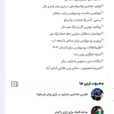
اولمو؛ جانشین لواندوفسکی در بازی برابر اینتر و رئال
چهارمین شکست پرسپولیس برابر سپاهان
رسمی: کسر یک امتیاز از چادرملو
رونالدو؛ بهترین گل‌زن لیگ عربستان
مهاجمان استقلال؛ بدترین خط حمله لیگ برتر
پیروزی پرسپولیس برابر نساجی با نتیجه ۱ بر ۰
نقل‌وانتقالات پرسپولیس برای تابستان ۱۴۰۴
امباپه جایگزین وینی شد!
بازگشت دنی سبایوس به ترکیب رئال
امیررضا معصومی؛ سنگین وزن طلایی کشتی آزاد
محبوب ترین ها
طارمی جانشین مارتینز در بازی برابر بارسلونا
برنامه فلیک برای بازی با اینتر