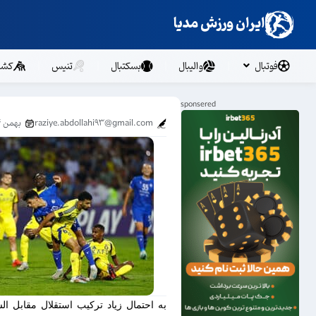
ایران ورزش مدیا
فوتبال
والیبال
بسکتبال
تنیس
کشت
raziye.abdollahi93@gmail.com
بهمن ۱۴, ۱۴۰۳
به احتمال زیاد ترکیب استقلال مقابل ال