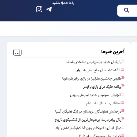
با ما همراه باشید
آخرین خبرها
بازیکنان جدید پرسپولیس مشخص شدند
بازگشت احسان حاج‌صفی به ایران
طارمی جانشین مارتینز در بازی برابر بارسلونا
برنامه فلیک برای بازی با اینتر
آنچلوتی؛ سرمربی جدید تیم ملی برزیل
استقلال به دنبال مامه تیام
درخشش نمایندگان عربستان در لیگ نخبگان آسیا
رئال برابر بارسا؛ پرهیجان‌‌ترین ال‌کلاسیکوی تاریخ
دوئل ایران و آمریکا در وزن ۸۶ کیلوگرم کشتی آزاد
کاندیداهای سرمربیگری استقلال