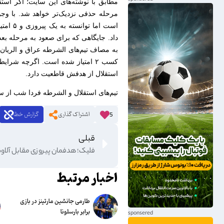
مرحله حذفی نزدیک‌تر خواهد شد. با وجود
است اما
به مصاف تیم‌های الشرطه عراق و الریا
کسب ۲ امتیاز شده است. اگرچه شرا
استقلال از هدفش قاطعیت دارد.
تیم‌های استقلال و الشرطه فردا شب از ساعت ۱۹:۳۰ در ورزشگاه آزادی به رقابت با یکدیگر 
اشتراک گذاری
گزارش خطا
5
قبلی
فلیک؛ هدفمان پیروزی مقابل آلا
اخبار مرتبط
طارمی جانشین مارتینز در بازی
برابر بارسلونا