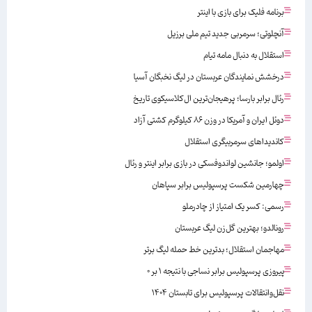
برنامه فلیک برای بازی با اینتر
آنچلوتی؛ سرمربی جدید تیم ملی برزیل
استقلال به دنبال مامه تیام
درخشش نمایندگان عربستان در لیگ نخبگان آسیا
رئال برابر بارسا؛ پرهیجان‌‌ترین ال‌کلاسیکوی تاریخ
دوئل ایران و آمریکا در وزن ۸۶ کیلوگرم کشتی آزاد
کاندیداهای سرمربیگری استقلال
اولمو؛ جانشین لواندوفسکی در بازی برابر اینتر و رئال
چهارمین شکست پرسپولیس برابر سپاهان
رسمی: کسر یک امتیاز از چادرملو
رونالدو؛ بهترین گل‌زن لیگ عربستان
مهاجمان استقلال؛ بدترین خط حمله لیگ برتر
پیروزی پرسپولیس برابر نساجی با نتیجه ۱ بر ۰
نقل‌وانتقالات پرسپولیس برای تابستان ۱۴۰۴