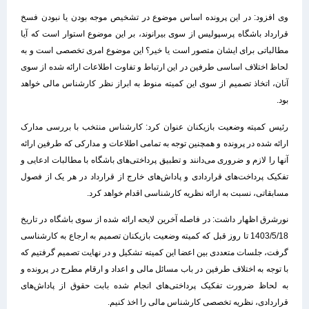
وی افزود: در این پرونده اساس موضوع در تشخیص موجه بودن یا نبودن فسخ
قرارداد باشگاه پرسپولیس از سوی بیرانوند، بر این موضوع استوار است که آیا
مطالباتی برای ایشان متصور است یا خیر؟ این موضوع امری تخصصی است و به
لحاظ اختلاف اساسی طرفین در این ارتباط و تفاوت اطلاعات ارائه شده از سوی
آنان، اتخاذ تصمیم از سوی این کمیته منوط به ابراز نظر کارشناس مالی خواهد
بود.
رئیس کمیته وضعیت بازیکنان عنوان کرد: کارشناس منتخب با بررسی مدارک
ارائه شده در پرونده و همچنین توجه به تمامی اطلاعات و مدارکی که طرفین ارائه
آنها را لازم و ضروری می‌دانند و تطبیق پرداختی‌های باشگاه با مطالبات ادعایی و
تفکیک پرداخت‌های قراردادی و پاداش­‌های خارج از قرارداد در هر یک از فصول
مسابقاتی، نسبت به ارائه نظریه کارشناسی اقدام خواهد کرد.
نورشرق اظهار داشت: در فاصله آخرین لایحه ارائه شده از سوی باشگاه در تاریخ
1403/5/18 تا روز قبل که کمیته وضعیت بازیکنان تصمیم به ارجاع به کارشناسی
گرفت، جلسات متعددی بین اعضا این کمیته تشکیل و در نهایت تصمیم گرفتیم که
با توجه به اختلاف طرفین در باب مسائل مالی و اعداد و ارقام مطرح در پرونده و
به لحاظ ضرورت تفکیک پرداختی‌های انجام شده بابت حقوق از پاداش­‌های
قراردادی، نظریه تخصصی کارشناس مالی را اخذ کنیم.