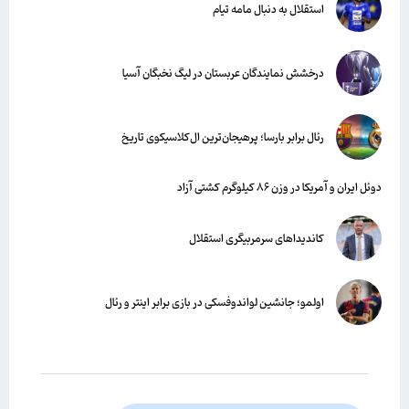
استقلال به دنبال مامه تیام
درخشش نمایندگان عربستان در لیگ نخبگان آسیا
رئال برابر بارسا؛ پرهیجان‌‌ترین ال‌کلاسیکوی تاریخ
دوئل ایران و آمریکا در وزن ۸۶ کیلوگرم کشتی آزاد
کاندیداهای سرمربیگری استقلال
اولمو؛ جانشین لواندوفسکی در بازی برابر اینتر و رئال