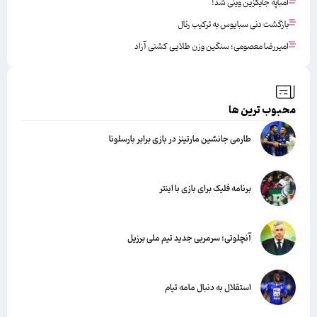
امباپه جایگزین وینی شد!
بازگشت دنی سبایوس به ترکیب رئال
امیررضا معصومی؛ سنگین وزن طلایی کشتی آزاد
محبوب ترین ها
طارمی جانشین مارتینز در بازی برابر بارسلونا
برنامه فلیک برای بازی با اینتر
آنچلوتی؛ سرمربی جدید تیم ملی برزیل
استقلال به دنبال مامه تیام