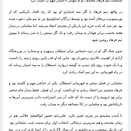
شکست تیم فرهاد مجیدی، او به تنهایی 6 امتیاز مهم را کسب کرد.
در واقع، تیم فرهاد با گل سه امتیازی او بود که راه افتاد. بازیکنی که از
پورتیموننزه پرتغال آمده بود و توسط دراگان اسکوچیچ نیز به تیم ملی دعوت شده
بود. هر چند که بابت خرید این بازیکن از مجیدی انتقاد می‌شد، اما سلمانی در دیدار
هفته نخست برابر هوادار به میدان رفت و تک گل تیمش را به ثمر رساند تا موتور
تیم فرهاد روشن شود.
بدون شک گل او در نبرد حساس برابر سپاهان پرمهره و پرستاره در ورزشگاه
آزادی از اهمیت بالاتری برخوردار بود. جایی که او قدر پاس رودی ژستد را دانست
و با یک شوت روی پای دیدنی به گوشه دروازه، استقلال را به سه امتیاز رساند که
در راه قهرمانی، به این تیم کمک زیادی کرد.
سلمانی در فصل منجر به قهرمانی استقلال، یکی از عناصر مهم و کلیدی بود و
فرهاد مجیدی نیز اعتقاد زیادی به او داشت. او در آن فصل، فقط دیدار جام حذفی
برابر نود ارومیه را از دست داد که علت آن نیز، استراحت دادن سرمربی آبی‌ها به
بازیکنانش بود و سلمانی در 32 مسابقه دیگر به میدان رفت.
با آمدن ساپینتو نیز چیزی تغییر نکرد. علی‌رغم حضور ابوالفضل جلالی، هم در
زمان مجیدی و هم سرمربی پرتغالی، انتخاب اول برای سمت چپ، سلمانی بود.
این بازیکن محجوب و بی‌حاشیه در آن سال 29 بازی را از ابتدا بازی کرد و در پنج