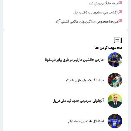
امباپه جایگزین وینی شد!
بازگشت دنی سبایوس به ترکیب رئال
امیررضا معصومی؛ سنگین وزن طلایی کشتی آزاد
محبوب ترین ها
طارمی جانشین مارتینز در بازی برابر بارسلونا
برنامه فلیک برای بازی با اینتر
آنچلوتی؛ سرمربی جدید تیم ملی برزیل
استقلال به دنبال مامه تیام