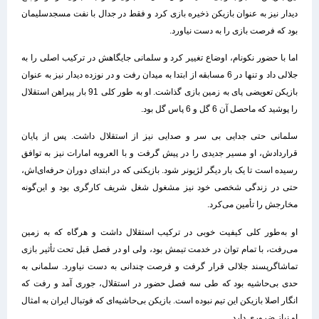
دیدار نیز به عنوان بازیکن ذخیره بازی کرد و فقط در جدال با نفت مسجدسلیمان
بود که فرصت بازی را به دست نیاورد.
اما با حضور نکونام، اوضاع تغییر کرد و سلمانی جایگاهش در ترکیب اصلی را به
جلالی داد و تنها در 6 مسابقه از ابتدا به میدان رفت و در نوزده دیدار نیز به عنوان
بازیکن تعویضی پای به زمین بازی گذاشت. او به طور کلی 91 بار پیراهن استقلال
را پوشید که ماحصل آن 6 گل و 6 پاس گل بود.
سلمانی حتی جدایی بی سر و صدایی نیز از استقلال داشت. پس از پایان
قراردادش، او مسیر جدیدی را در پیش گرفت و با العروبه امارات نیز به توافق
رسیده است تا یک بار دیگر لژیونر شود. بازیکنی که در ابتدای دوران حرفه‌ای‌اش،
حتی در زندگی شخصی خود نیز مشغول شغل شریف کارگری بود و این‌گونه
مخارجش را تأمین می‌کرد.
او به‌طور کلی کیفیت خوبی در ترکیب استقلال داشت و هرگاه که به زمین
می‌رفت، با تمام توان در خدمت تیمش بود، ولی او در فصل قبل تحت تأثیر بازی
تماشاگرپسند جلالی قرار گرفت و فرصت چندانی به دست نیاورد. سلمانی به
حدی بی‌حاشیه بود که طی سه فصل حضور در استقلال، جوری آمد و رفت که
انگار اصلا بازیکن این تیم نبوده است. بازیکن بی‌حاشیه‌ای که فوتبال ایران به امثال
او نیاز ضروری دارد.