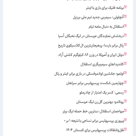
برنامه فلیک برای بازی با اینتر
آنچلوتی؛ سرمربی جدید تیم ملی برزیل
استقلال به دنبال مامه تیام
درخشش نمایندگان عربستان در لیگ نخبگان آسیا
رئال برابر بارسا؛ پرهیجان‌‌ترین ال‌کلاسیکوی تاریخ
دوئل ایران و آمریکا در وزن ۸۶ کیلوگرم کشتی آزاد
کاندیداهای سرمربیگری استقلال
اولمو؛ جانشین لواندوفسکی در بازی برابر اینتر و رئال
چهارمین شکست پرسپولیس برابر سپاهان
رسمی: کسر یک امتیاز از چادرملو
رونالدو؛ بهترین گل‌زن لیگ عربستان
مهاجمان استقلال؛ بدترین خط حمله لیگ برتر
پیروزی پرسپولیس برابر نساجی با نتیجه ۱ بر ۰
نقل‌وانتقالات پرسپولیس برای تابستان ۱۴۰۴