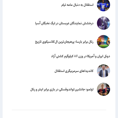
استقلال به دنبال مامه تیام
درخشش نمایندگان عربستان در لیگ نخبگان آسیا
رئال برابر بارسا؛ پرهیجان‌‌ترین ال‌کلاسیکوی تاریخ
دوئل ایران و آمریکا در وزن ۸۶ کیلوگرم کشتی آزاد
کاندیداهای سرمربیگری استقلال
اولمو؛ جانشین لواندوفسکی در بازی برابر اینتر و رئال