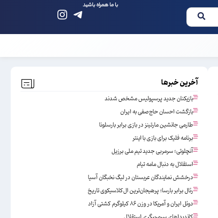
با ما همراه باشید
آخرین خبرها
بازیکنان جدید پرسپولیس مشخص شدند
بازگشت احسان حاج‌صفی به ایران
طارمی جانشین مارتینز در بازی برابر بارسلونا
برنامه فلیک برای بازی با اینتر
آنچلوتی؛ سرمربی جدید تیم ملی برزیل
استقلال به دنبال مامه تیام
درخشش نمایندگان عربستان در لیگ نخبگان آسیا
رئال برابر بارسا؛ پرهیجان‌‌ترین ال‌کلاسیکوی تاریخ
دوئل ایران و آمریکا در وزن ۸۶ کیلوگرم کشتی آزاد
کاندیداهای سرمربیگری استقلال