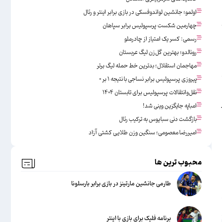
اولمو؛ جانشین لواندوفسکی در بازی برابر اینتر و رئال
چهارمین شکست پرسپولیس برابر سپاهان
رسمی: کسر یک امتیاز از چادرملو
رونالدو؛ بهترین گل‌زن لیگ عربستان
مهاجمان استقلال؛ بدترین خط حمله لیگ برتر
پیروزی پرسپولیس برابر نساجی با نتیجه ۱ بر ۰
نقل‌وانتقالات پرسپولیس برای تابستان ۱۴۰۴
امباپه جایگزین وینی شد!
بازگشت دنی سبایوس به ترکیب رئال
امیررضا معصومی؛ سنگین وزن طلایی کشتی آزاد
محبوب ترین ها
طارمی جانشین مارتینز در بازی برابر بارسلونا
برنامه فلیک برای بازی با اینتر