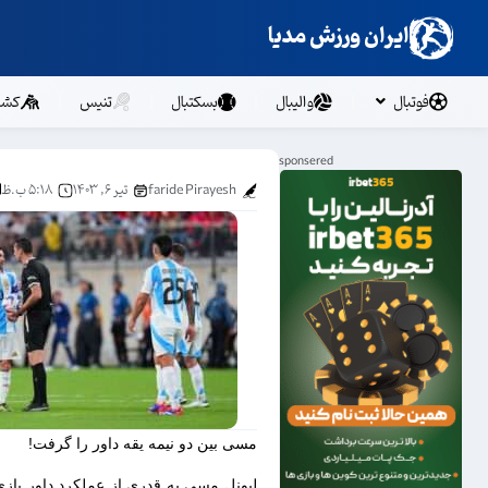
ایران ورزش مدیا
فوتبال
والیبال
بسکتبال
تنیس
کشت
faride Pirayesh
تیر ۶, ۱۴۰۳
۵:۱۸ ب.ظ
مسی بین دو نیمه یقه داور را گرفت!
لیونل مسی به قدری از عملکرد داور بازی