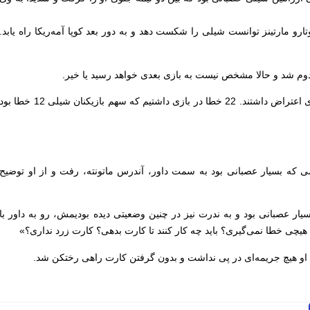
ین بامداد امروز با گل دقیقه 88 لائوتارو مارتینز توانست شیلی را شکست دهد و به دور بعد کوپا آمه‌ریکا راه یابد.
م شد و حالا مشخص نیست به بازی بعدی خواهد رسید یا خیر.
بازی بسیار خشن بود و هر دو تیم به داوری اعتراض داشتند. 22 خطا در بازی داشتیم که سهم بازیکنان شیلی 12 خطا بو
دقیقه نخست، مسی که بسیار عصبانی بود به سمت داور، آندرس ماتونته، رفت و از او توضیح
عصبانی بود و به ندرت نیز در چنین وضعیتی دیده بودیمش، رو به داور با
یچی خطا نمی‌گیری؟ باید چه کار کنند تا کارت بدهی؟ کارت زرد نداری؟»
او هیچ جریمه‌ای در پی نداشت و بدون گرفتن کارت راهی رختکن شد.