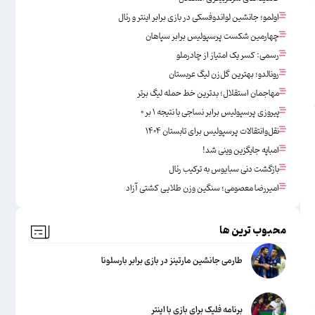
اولمو؛ جانشین لواندوفسکی در بازی برابر اینتر و رئال
چهارمین شکست پرسپولیس برابر سپاهان
رسمی: کسر یک امتیاز از چادرملو
رونالدو؛ بهترین گل‌زن لیگ عربستان
مهاجمان استقلال؛ بدترین خط حمله لیگ برتر
د
پیروزی پرسپولیس برابر نساجی با نتیجه ۱ بر ۰
نقل‌وانتقالات پرسپولیس برای تابستان ۱۴۰۴
امباپه جایگزین وینی شد!
بازگشت دنی سبایوس به ترکیب رئال
امیررضا معصومی؛ سنگین وزن طلایی کشتی آزاد
محبوب ترین ها
طارمی جانشین مارتینز در بازی برابر بارسلونا
برنامه فلیک برای بازی با اینتر