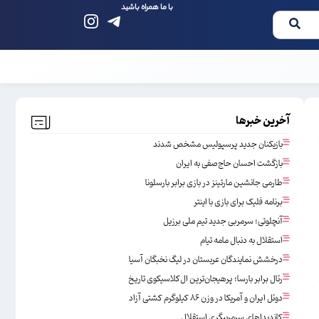
با ما همراه باشید
آخرین خبرها
بازیکنان جدید پرسپولیس مشخص شدند
بازگشت احسان حاج‌صفی به ایران
طارمی جانشین مارتینز در بازی برابر بارسلونا
برنامه فلیک برای بازی با اینتر
آنچلوتی؛ سرمربی جدید تیم ملی برزیل
استقلال به دنبال مامه تیام
درخشش نمایندگان عربستان در لیگ نخبگان آسیا
رئال برابر بارسا؛ پرهیجان‌‌ترین ال‌کلاسیکوی تاریخ
دوئل ایران و آمریکا در وزن ۸۶ کیلوگرم کشتی آزاد
کاندیداهای سرمربیگری استقلال