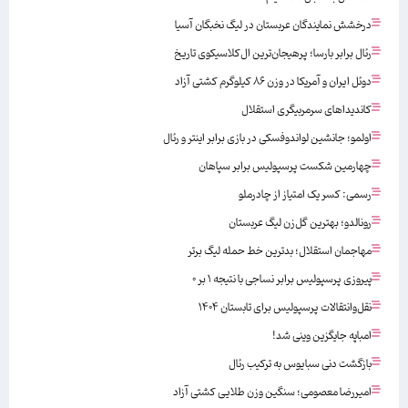
درخشش نمایندگان عربستان در لیگ نخبگان آسیا
رئال برابر بارسا؛ پرهیجان‌‌ترین ال‌کلاسیکوی تاریخ
دوئل ایران و آمریکا در وزن ۸۶ کیلوگرم کشتی آزاد
کاندیداهای سرمربیگری استقلال
اولمو؛ جانشین لواندوفسکی در بازی برابر اینتر و رئال
چهارمین شکست پرسپولیس برابر سپاهان
رسمی: کسر یک امتیاز از چادرملو
رونالدو؛ بهترین گل‌زن لیگ عربستان
مهاجمان استقلال؛ بدترین خط حمله لیگ برتر
پیروزی پرسپولیس برابر نساجی با نتیجه ۱ بر ۰
نقل‌وانتقالات پرسپولیس برای تابستان ۱۴۰۴
امباپه جایگزین وینی شد!
بازگشت دنی سبایوس به ترکیب رئال
امیررضا معصومی؛ سنگین وزن طلایی کشتی آزاد