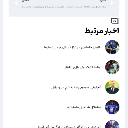
قبلی
بعدی
پدیده والیبال جهان حالا مدال المپیک می‌خواهد
تابوشکن و اولین: به او هم مثل فغانی افتخار کنید
اخبار مرتبط
طارمی جانشین مارتینز در بازی برابر بارسلونا
برنامه فلیک برای بازی با اینتر
آنچلوتی؛ سرمربی جدید تیم ملی برزیل
استقلال به دنبال مامه تیام
درخشش نمایندگان عربستان در لیگ نخبگان آسیا