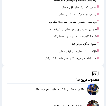
رسمی: کسر یک امتیاز از چادرملو
رونالدو؛ بهترین گل‌زن لیگ عربستان
مهاجمان استقلال؛ بدترین خط حمله لیگ برتر
پیروزی پرسپولیس برابر نساجی با نتیجه ۱ بر ۰
نقل‌وانتقالات پرسپولیس برای تابستان ۱۴۰۴
امباپه جایگزین وینی شد!
بازگشت دنی سبایوس به ترکیب رئال
امیررضا معصومی؛ سنگین وزن طلایی کشتی آزاد
محبوب ترین ها
طارمی جانشین مارتینز در بازی برابر بارسلونا