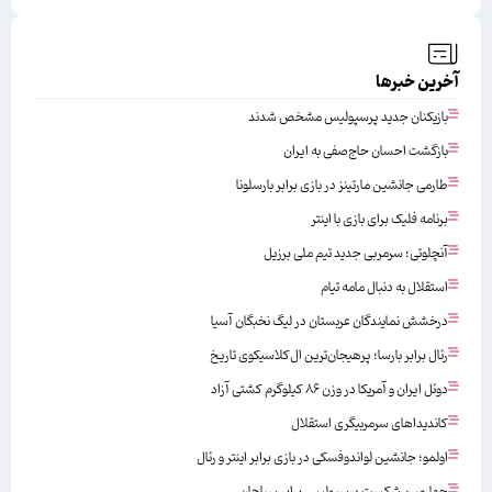
آخرین خبرها
بازیکنان جدید پرسپولیس مشخص شدند
بازگشت احسان حاج‌صفی به ایران
طارمی جانشین مارتینز در بازی برابر بارسلونا
برنامه فلیک برای بازی با اینتر
آنچلوتی؛ سرمربی جدید تیم ملی برزیل
استقلال به دنبال مامه تیام
درخشش نمایندگان عربستان در لیگ نخبگان آسیا
رئال برابر بارسا؛ پرهیجان‌‌ترین ال‌کلاسیکوی تاریخ
دوئل ایران و آمریکا در وزن ۸۶ کیلوگرم کشتی آزاد
کاندیداهای سرمربیگری استقلال
اولمو؛ جانشین لواندوفسکی در بازی برابر اینتر و رئال
چهارمین شکست پرسپولیس برابر سپاهان