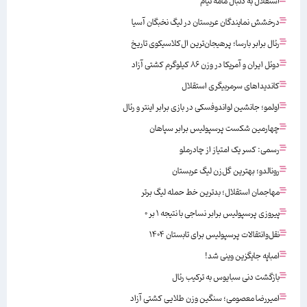
استقلال به دنبال مامه تیام
درخشش نمایندگان عربستان در لیگ نخبگان آسیا
رئال برابر بارسا؛ پرهیجان‌‌ترین ال‌کلاسیکوی تاریخ
دوئل ایران و آمریکا در وزن ۸۶ کیلوگرم کشتی آزاد
کاندیداهای سرمربیگری استقلال
اولمو؛ جانشین لواندوفسکی در بازی برابر اینتر و رئال
چهارمین شکست پرسپولیس برابر سپاهان
رسمی: کسر یک امتیاز از چادرملو
رونالدو؛ بهترین گل‌زن لیگ عربستان
مهاجمان استقلال؛ بدترین خط حمله لیگ برتر
پیروزی پرسپولیس برابر نساجی با نتیجه ۱ بر ۰
نقل‌وانتقالات پرسپولیس برای تابستان ۱۴۰۴
امباپه جایگزین وینی شد!
بازگشت دنی سبایوس به ترکیب رئال
امیررضا معصومی؛ سنگین وزن طلایی کشتی آزاد