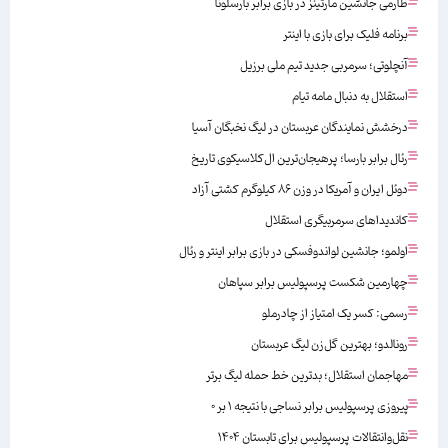
طارمی جانشین مارتینز در بازی برابر بارسلونا
برنامه فلیک برای بازی با اینتر
آنچلوتی؛ سرمربی جدید تیم ملی برزیل
استقلال به دنبال مامه تیام
درخشش نمایندگان عربستان در لیگ نخبگان آسیا
رئال برابر بارسا؛ پرهیجان‌‌ترین ال‌کلاسیکوی تاریخ
دوئل ایران و آمریکا در وزن ۸۶ کیلوگرم کشتی آزاد
کاندیداهای سرمربیگری استقلال
اولمو؛ جانشین لواندوفسکی در بازی برابر اینتر و رئال
چهارمین شکست پرسپولیس برابر سپاهان
رسمی: کسر یک امتیاز از چادرملو
رونالدو؛ بهترین گل‌زن لیگ عربستان
مهاجمان استقلال؛ بدترین خط حمله لیگ برتر
پیروزی پرسپولیس برابر نساجی با نتیجه ۱ بر ۰
نقل‌وانتقالات پرسپولیس برای تابستان ۱۴۰۴