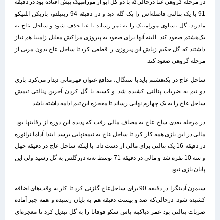
در مرحله گروهی غنا درحالی‌که با دو گل آیو از موزامبیک پیش افتاده بود در دقیقه
91 با ‏یک پنالتی فاصله‌اش را یک گله دید و در دقیقه 94 رینیلدو، بازیکن اتلتیکو
مادرید، گل ‏تساوی موزامبیک را به ثمر رساند تا غنا حذف شود و ساحل عاج به
یک‌هشتم صعود ‏کند. البته آنها برای صعود به پیروزی مراکش مقابل زامبیا هم نیاز
داشتند که گل حکیم ‏زیاش این پیروزی را قطعی کرد تا ساحل عاج بدون مربی از
مرحله گروهی صعود کند. ‏
ساحل عاج در یک‌هشتم باید با سنگال، مدافع عنوان قهرمانی دیدار می‌کرد. بازی
دو تیم ‏به ضربات پنالتی کشیده شد و کسیه با گل کردن آخرین پنالتی تیمش
ساحل عاج را به ‏یک چهارم نهایی رساند تا معجزه این تیم ادامه داشته باشد.
در مرحله بعدی ساح عاج به مصاف مالی رفت که پدیده این دوره از رقابتها بود.
مالی در ‏این بازی همه کار کرد تا ساحل عاج به نیمه‌نهایی برسد. ابتدا آداما ترائوره
در دقیقه 16 ‏یک پنالتی برای مالی از دست داد. با اینکه ساحل عاج در دقیقه چهل
و سه 10 نفره شد و ‏مالی در دقیقه 71 توسط نه‌نه دورگلس به گل رسید ولی این
پایان بازی نبود. ‏
سیمون آدینگرا در دقیقه 90 برای ساحل‌عاج گلزنی کرد تا کار به وقت‌های اضافه
کشیده ‏شود. درحالی‌که صد و بیست دقیقه هم به پایان رسیده و همه چیز آماده
ضربات پنالتی ‏بود عمر دیاکیته پاس سکو فوفانا را به گل تبدیل کرد تا معجزه‌ای