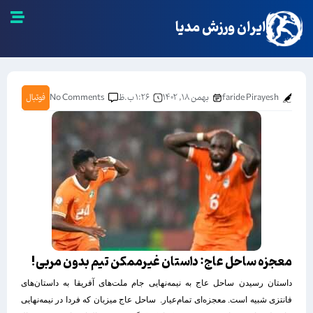
ایران ورزش مدیا
faride Pirayesh
بهمن ۱۸, ۱۴۰۲
۱:۲۶ ب.ظ
No Comments
فوتبال
معجزه ساحل‌ عاج: داستان غیرممکن تیم بدون مربی!‏
داستان رسیدن ساحل عاج به نیمه‌نهایی جام ملت‌های آفریقا به ‏داستان‌های
فانتزی شبیه است. معجزه‌ای تمام‌عیار. ‏ ساحل عاج میزبان که فردا در نیمه‌نهایی