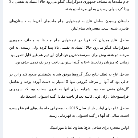
جام ملت‌ها به مصاف جمهوری دموکراتیک کنگو ‏می‌رود حالا اعتماد به نفسی بالا
پیدا کرده ولی رسیدن به این مرحله دو هفته
داستان رسیدن ساحل عاج به نیمه‌نهایی جام ملت‌های آفریقا به ‏داستان‌های
فانتزی شبیه است. معجزه‌ای تمام‌عیار. ‏
ساحل عاج میزبان که فردا در نیمه‌نهایی جام ملت‌ها به مصاف جمهوری
دموکراتیک کنگو ‏می‌رود حالا اعتماد به نفسی بالا پیدا کرده ولی رسیدن به این
مرحله دو هفته پیش برای ‏سرسخت‌ترین هواداران این تیم هم غیر قابل تصور بود.
زمانی که میزبان رقابت‌ها 4-0 به ‏گینه استوایی باخت و در یک قدمی حذف بود. ‏
ساحل عاج به لطف نتایج دیگر گروه‌ها موفق شد به یک‌هشتم صعود کند و این در
حالی ‏بود که آنها از مرحله گروهی تنها 3 امتیاز به دست آورده بودند و تفاضل
گل‌شان منفی ‏سه بود. شرایط برای آنها به قدری سخت بود که سرمربی
فرانسوی‌شان ژان لویی کاسه ‏بعد از باخت مقابل گینه استوایی استعفا داد. ‏
ساحل عاج برای اولین بار از سال 2015 به نیمه‌نهایی جام ملت‌های آفریقا رسیده
است. ‏سالی که آنها در گینه استوایی به قهرمانی رسید.
اولین معجزه برای ساحل عاج: تساوی غنا با موزامبیک