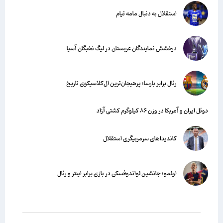
استقلال به دنبال مامه تیام
درخشش نمایندگان عربستان در لیگ نخبگان آسیا
رئال برابر بارسا؛ پرهیجان‌‌ترین ال‌کلاسیکوی تاریخ
دوئل ایران و آمریکا در وزن ۸۶ کیلوگرم کشتی آزاد
کاندیداهای سرمربیگری استقلال
اولمو؛ جانشین لواندوفسکی در بازی برابر اینتر و رئال