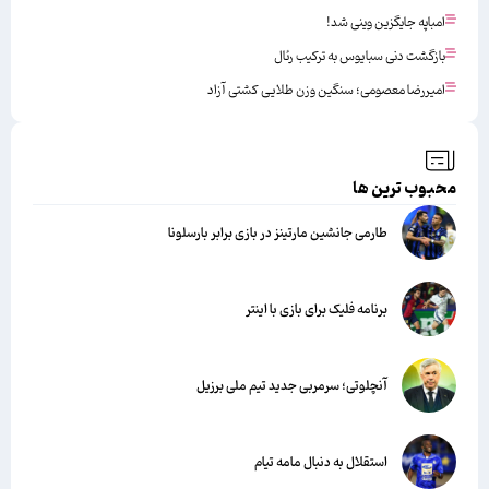
امباپه جایگزین وینی شد!
بازگشت دنی سبایوس به ترکیب رئال
امیررضا معصومی؛ سنگین وزن طلایی کشتی آزاد
محبوب ترین ها
طارمی جانشین مارتینز در بازی برابر بارسلونا
برنامه فلیک برای بازی با اینتر
آنچلوتی؛ سرمربی جدید تیم ملی برزیل
استقلال به دنبال مامه تیام