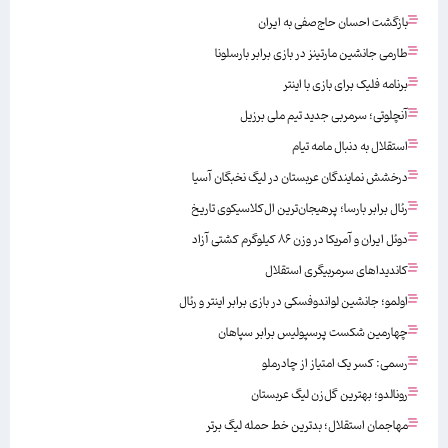
بازگشت احسان حاج‌صفی به ایران
طارمی جانشین مارتینز در بازی برابر بارسلونا
برنامه فلیک برای بازی با اینتر
آنچلوتی؛ سرمربی جدید تیم ملی برزیل
استقلال به دنبال مامه تیام
درخشش نمایندگان عربستان در لیگ نخبگان آسیا
رئال برابر بارسا؛ پرهیجان‌‌ترین ال‌کلاسیکوی تاریخ
دوئل ایران و آمریکا در وزن ۸۶ کیلوگرم کشتی آزاد
کاندیداهای سرمربیگری استقلال
اولمو؛ جانشین لواندوفسکی در بازی برابر اینتر و رئال
چهارمین شکست پرسپولیس برابر سپاهان
رسمی: کسر یک امتیاز از چادرملو
رونالدو؛ بهترین گل‌زن لیگ عربستان
مهاجمان استقلال؛ بدترین خط حمله لیگ برتر