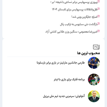
پیروزی پرسپولیس برابر نساجی با نتیجه ۱ بر ۰
نقل‌وانتقالات پرسپولیس برای تابستان ۱۴۰۴
امباپه جایگزین وینی شد!
بازگشت دنی سبایوس به ترکیب رئال
امیررضا معصومی؛ سنگین وزن طلایی کشتی آزاد
محبوب ترین ها
طارمی جانشین مارتینز در بازی برابر بارسلونا
برنامه فلیک برای بازی با اینتر
آنچلوتی؛ سرمربی جدید تیم ملی برزیل