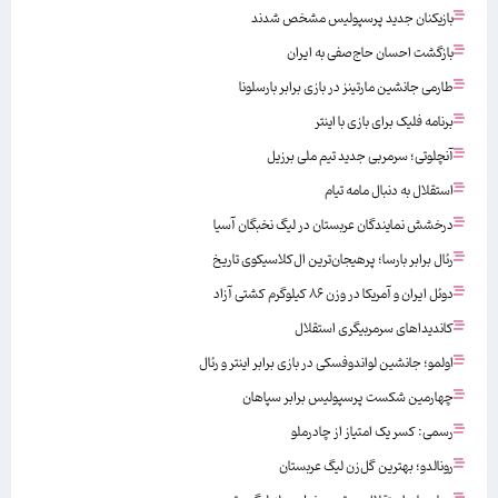
بازیکنان جدید پرسپولیس مشخص شدند
بازگشت احسان حاج‌صفی به ایران
طارمی جانشین مارتینز در بازی برابر بارسلونا
برنامه فلیک برای بازی با اینتر
آنچلوتی؛ سرمربی جدید تیم ملی برزیل
استقلال به دنبال مامه تیام
درخشش نمایندگان عربستان در لیگ نخبگان آسیا
رئال برابر بارسا؛ پرهیجان‌‌ترین ال‌کلاسیکوی تاریخ
دوئل ایران و آمریکا در وزن ۸۶ کیلوگرم کشتی آزاد
کاندیداهای سرمربیگری استقلال
اولمو؛ جانشین لواندوفسکی در بازی برابر اینتر و رئال
چهارمین شکست پرسپولیس برابر سپاهان
رسمی: کسر یک امتیاز از چادرملو
رونالدو؛ بهترین گل‌زن لیگ عربستان