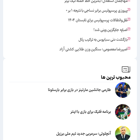
مهاجمان استقلال؛ بدترین خط حمله لیگ برتر
پیروزی پرسپولیس برابر نساجی با نتیجه ۱ بر ۰
نقل‌وانتقالات پرسپولیس برای تابستان ۱۴۰۴
امباپه جایگزین وینی شد!
بازگشت دنی سبایوس به ترکیب رئال
امیررضا معصومی؛ سنگین وزن طلایی کشتی آزاد
محبوب ترین ها
طارمی جانشین مارتینز در بازی برابر بارسلونا
برنامه فلیک برای بازی با اینتر
آنچلوتی؛ سرمربی جدید تیم ملی برزیل