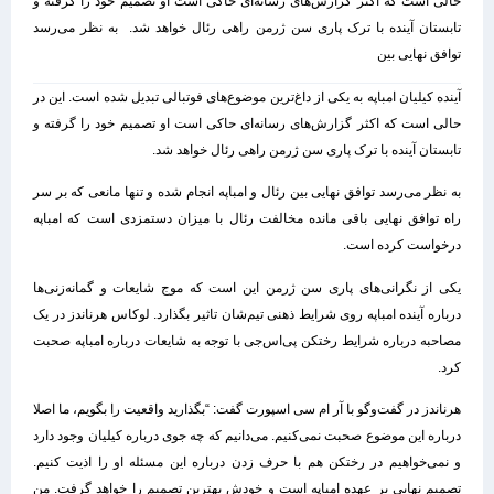
حالی است که اکثر گزارش‌های رسانه‌ای حاکی است او تصمیم خود را ‏گرفته و
تابستان آینده با ترک پاری سن ژرمن راهی رئال خواهد شد. ‏ به نظر می‌رسد
توافق نهایی بین
آینده کیلیان امباپه به یکی از داغ‌ترین موضوع‌های فوتبالی تبدیل ‏شده است. این در
حالی است که اکثر گزارش‌های رسانه‌ای حاکی است او تصمیم خود را ‏گرفته و
تابستان آینده با ترک پاری سن ژرمن راهی رئال خواهد شد. ‏
به نظر می‌رسد توافق نهایی بین رئال و امباپه انجام شده و تنها مانعی که بر سر
راه ‏توافق نهایی باقی مانده مخالفت رئال با میزان دستمزدی است که امباپه
درخواست کرده ‏است. ‏
یکی از نگرانی‌های پاری سن ژرمن این است که موج شایعات و گمانه‌زنی‌ها
درباره آینده ‏امباپه روی شرایط ذهنی تیم‌شان تاثیر بگذارد. لوکاس هرناندز در یک
مصاحبه درباره ‏شرایط رختکن پی‌اس‌جی با توجه به شایعات درباره امباپه صحبت
کرد. ‏
هرناندز در گفت‌وگو با آر ام سی اسپورت گفت: “بگذارید واقعیت را بگویم، ما اصلا
درباره این ‏موضوع صحبت نمی‌کنیم. می‌دانیم که چه جوی درباره کیلیان وجود دارد
و نمی‌خواهیم ‏در رختکن هم با حرف زدن درباره این مسئله او را اذیت کنیم.
تصمیم نهایی بر عهده ‏امباپه است و خودش بهترین تصمیم را خواهد گرفت. من